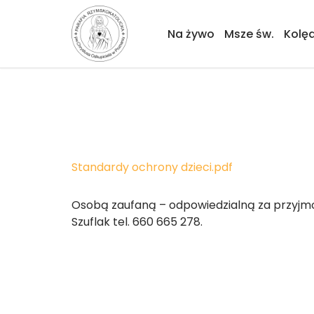
Na żywo
Msze św.
Kolę
Przejdź
do
treści
Standardy ochrony dzieci.pdf
Osobą zaufaną – odpowiedzialną za przyjmow
Szuflak tel. 660 665 278.