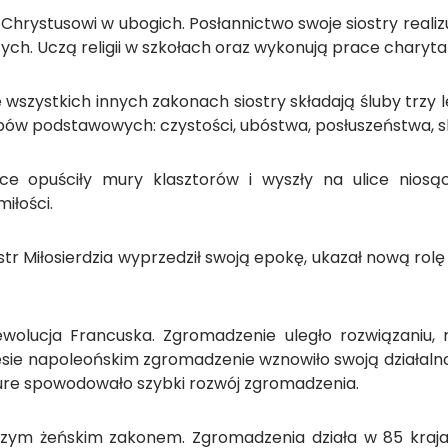
 Chrystusowi w ubogich. Posłannictwo swoje siostry reali
ych. Uczą religii w szkołach oraz wykonują prace charyta
ystkich innych zakonach siostry składają śluby trzy letn
ubów podstawowych: czystości, ubóstwa, posłuszeństwa, s
nnice opuściły mury klasztorów i wyszły na ulice n
miłości.
r Miłosierdzia wyprzedził swoją epokę, ukazał nową rol
wolucja Francuska. Zgromadzenie uległo rozwiązaniu, r
ie napoleońskim zgromadzenie wznowiło swoją działalność
boure spowodowało szybki rozwój zgromadzenia.
kszym żeńskim zakonem. Zgromadzenia działa w 85 kraj