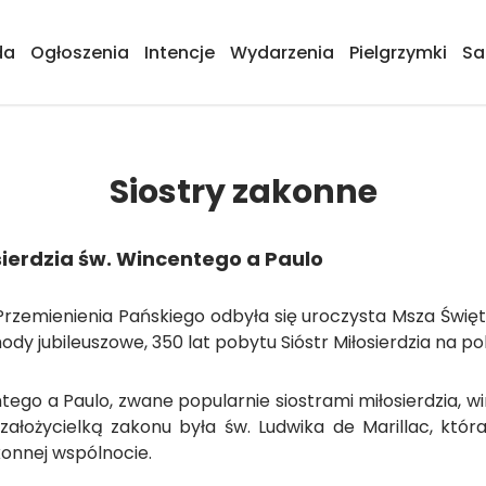
da
Ogłoszenia
Intencje
Wydarzenia
Pielgrzymki
Sa
Siostry zakonne
sierdzia św. Wincentego a Paulo
 Przemienienia Pańskiego odbyła się uroczysta Msza Świ
y jubileuszowe, 350 lat pobytu Sióstr Miłosierdzia na pols
tego a Paulo, zwane popularnie siostrami miłosierdzia, wi
założycielką zakonu była św. Ludwika de Marillac, któr
onnej wspólnocie.