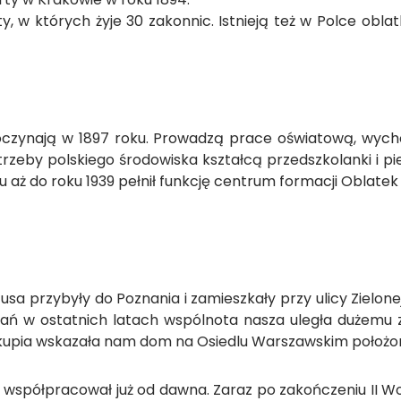
, w których żyje 30 zakonnic. Istnieją też w Polce oblat
poczynają w 1897 roku. Prowadzą prace oświatową, wych
trzeby polskiego środowiska kształcą przedszkolanki i pi
 aż do roku 1939 pełnił funkcję centrum formacji Oblatek
ezusa przybyły do Poznania i zamieszkały przy ulicy Ziel
ań w ostatnich latach wspólnota nasza uległa dużemu z
upia wskazała nam dom na Osiedlu Warszawskim położony 
 współpracował już od dawna. Zaraz po zakończeniu II Wo