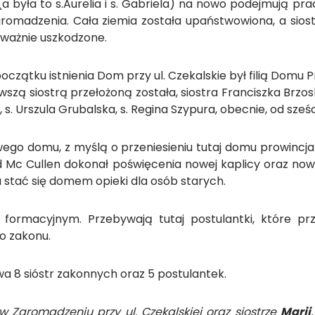
(a była to s.Aurelia i s. Gabriela) na nowo podejmują p
Zgromadzenia. Cała ziemia została upaństwowiona, a sio
oważnie uszkodzone.
oczątku istnienia Dom przy ul. Czekalskie był filią Domu 
wszą siostrą przełożoną została, siostra Franciszka Brzo
, s. Urszula Grubalska, s. Regina Szypura, obecnie, od sześ
ego domu, z myślą o przeniesieniu tutaj domu prowincjal
ard Mc Cullen dokonał poświęcenia nowej kaplicy oraz 
 stać się domem opieki dla osób starych.
m formacyjnym. Przebywają tutaj postulantki, które p
o zakonu.
a 8 sióstr zakonnych oraz 5 postulantek.
 w Zgromadzeniu przy ul. Czekalskiej oraz siostrze
Marii