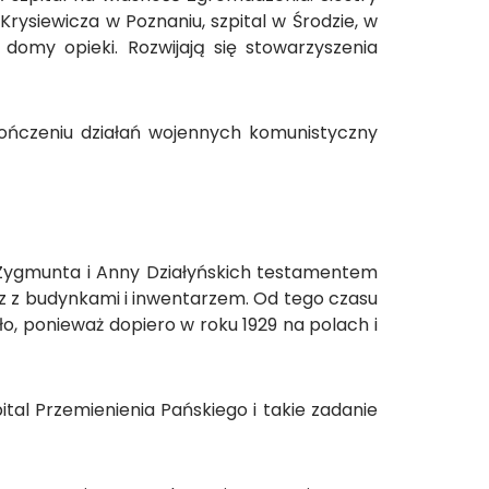
 Krysiewicza w Poznaniu, szpital w Środzie, w
 domy opieki. Rozwijają się stowarzyszenia
akończeniu działań wojennych komunistyczny
. Zygmunta i Anny Działyńskich testamentem
z z budynkami i inwentarzem. Od tego czasu
ło, ponieważ dopiero w roku 1929 na polach i
al Przemienienia Pańskiego i takie zadanie