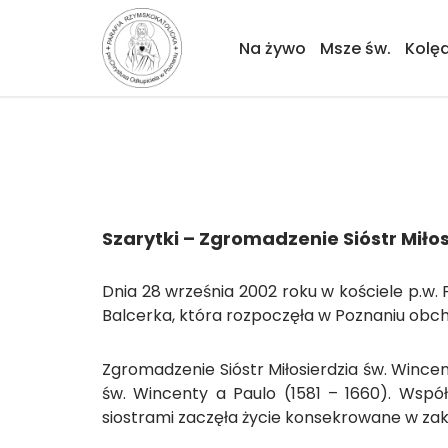
Na żywo
Msze św.
Kolę
Przejdź
do
treści
Szarytki – Zgromadzenie Sióstr Miło
Dnia 28 września 2002 roku w kościele p.w.
Balcerka, która rozpoczęła w Poznaniu obchod
Zgromadzenie Sióstr Miłosierdzia św. Wincen
św. Wincenty a Paulo (1581 – 1660). Współ
siostrami zaczęła życie konsekrowane w zak