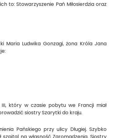
ich to: Stowarzyszenie Pań Miłosierdzia oraz
lski Maria Ludwika Gonzagi, żona Króla Jana
je:
III, który w czasie pobytu we Francji miał
owadzić siostry Szarytki do kraju.
ienia Pańskiego przy ulicy Długiej. Szybko
ł szpital na własność Zgromadzenia. Siostry