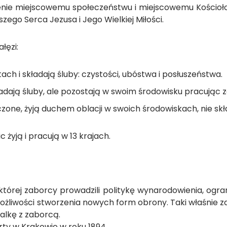
nie miejscowemu społeczeństwu i miejscowemu Kościołow
szego Serca Jezusa i Jego Wielkiej Miłości.
łęzi:
ach i składają śluby: czystości, ubóstwa i posłuszeństwa.
adają śluby, ale pozostają w swoim środowisku pracując 
zone, żyją duchem oblacji w swoich środowiskach, nie skł
 żyją i pracują w 13 krajach.
tórej zaborcy prowadzili politykę wynarodowienia, ogra
żliwości stworzenia nowych form obrony. Taki właśnie zak
alkę z zaborcą.
ty w Krakowie w roku 1894.