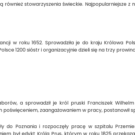
ą również stowarzyszenia świeckie. Najpopularniejsze z n
Francji w roku 1652. Sprowadziła je do kraju Królowa Po
sce 1200 sióstr i organizacyjnie dzieli się na trzy prowinc
borów, a sprowadził je król pruski Franciszek Wilhelm 
ch poświęceniem, zaangażowaniem w pracy, postanowił spr
ły do Poznania i rozpoczęły pracę w szpitalu Przemien
niem był edykt Króla Prus, którym w roku 1825 przekaza