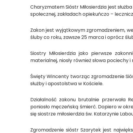
Charyzmatem Sióstr Miłosierdzia jest służba
społecznej, zakładach opiekuńczo – lecznicz
Zakon jest wyjątkowym zgromadzeniem, we wsz
śluby co roku, zawsze 25 marca i oprócz śl
Siostry Miłosierdzia jako pierwsze zako
materialnej, niosły również słowa pociechy i 
Święty Wincenty tworząc zgromadzenie Sióst
służby i apostolstwa w Kościele.
Działalność zakonu brutalnie przerwała Re
poniosło męczeńską śmierć. Dopiero w okres
się siostrze miłosierdzia św. Katarzynie La
Zgromadzenie sióstr Szarytek jest najwię