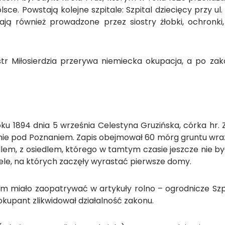
lsce. Powstają kolejne szpitale: Szpital dziecięcy przy ul.
ają również prowadzone przez siostry żłobki, ochronki,
ióstr Miłosierdzia przerywa niemiecka okupacja, a po z
ku 1894 dnia 5 września Celestyna Gruzińska, córka hr
emie pod Poznaniem. Zapis obejmował 60 mórg gruntu wra
lem, z osiedlem, którego w tamtym czasie jeszcze nie by
ele, na których zaczęły wyrastać pierwsze domy.
 miało zaopatrywać w artykuły rolno – ogrodnicze Szpit
 okupant zlikwidował działalność zakonu.