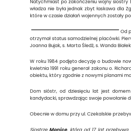
Natychmiast po zakończeniu wojny siostry 
władza nie była jednak zbyt łaskawa dla 
które w czasie działań wojennych zostały p
Od p
otrzymał status samodzielnej placówki. Pier
Joanna Bujak, s. Marta Śledź, s. Wanda Białek
W roku 1984 podjęto decyzję o budowie now
kwietnia 1991 roku generał zakonu o. Rich
obiektu, który zgodnie z nowymi planami ma
Dom sióstr, od dziesięciu lat jest dome
kandydacki, sprawdzając swoje powołanie d
Obecnie w domu przy ul. Czekalskie przebyw
Siostrze
Monice
, która od 17 lat przebywa