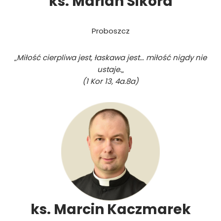
ks. Marian Sikora
Proboszcz
„
Miłość cierpliwa jest, łaskawa jest… miłość nigdy nie
ustaje
.
„
(1 Kor 13, 4a.8a)
ks. Marcin Kaczmarek