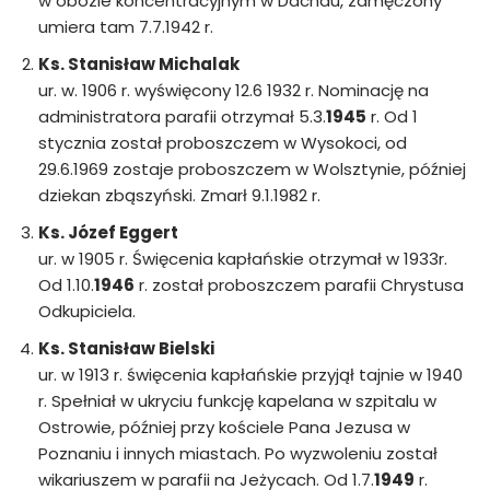
w obozie koncentracyjnym w Dachau, zamęczony
umiera tam 7.7.1942 r.
Ks. Stanisław Michalak
ur. w. 1906 r. wyświęcony 12.6 1932 r. Nominację na
administratora parafii otrzymał 5.3.
1945
r. Od 1
stycznia został proboszczem w Wysokoci, od
29.6.1969 zostaje proboszczem w Wolsztynie, później
dziekan zbąszyński. Zmarł 9.1.1982 r.
Ks. Józef Eggert
ur. w 1905 r. Święcenia kapłańskie otrzymał w 1933r.
Od 1.10.
1946
r. został proboszczem parafii Chrystusa
Odkupiciela.
Ks. Stanisław Bielski
ur. w 1913 r. święcenia kapłańskie przyjął tajnie w 1940
r. Spełniał w ukryciu funkcję kapelana w szpitalu w
Ostrowie, później przy kościele Pana Jezusa w
Poznaniu i innych miastach. Po wyzwoleniu został
wikariuszem w parafii na Jeżycach. Od 1.7.
1949
r.