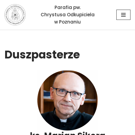
Parafia pw.
Chrystusa Odkupiciela
Przejdź
w Poznaniu
do
treści
Duszpasterze