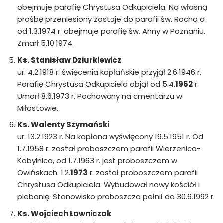
obejmuje parafię Chrystusa Odkupiciela. Na własną
prośbę przeniesiony zostaje do parafii św. Rocha a
od 1.3.1974 r. obejmuje parafię św. Anny w Poznaniu.
Zmarł 5.10.1974.
Ks. Stanisław Dziurkiewicz
ur. 4.2.1918 r. święcenia kapłańskie przyjął 2.6.1946 r.
Parafię Chrystusa Odkupiciela objął od 5.4.
1962
r.
Umarł 8.6.1973 r. Pochowany na cmentarzu w
Miłostowie.
Ks. Walenty Szymański
ur. 13.2.1923 r. Na kapłana wyświęcony 19.5.1951 r. Od
1.7.1958 r. został proboszczem parafii Wierzenica-
Kobylnica, od 1.7.1963 r. jest proboszczem w
Owińskach. 1.2.
1973
r. został proboszczem parafii
Chrystusa Odkupiciela. Wybudował nowy kościół i
plebanię. Stanowisko proboszcza pełnił do 30.6.1992 r.
Ks. Wojciech Ławniczak