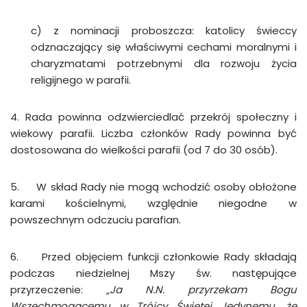
c) z nominacji proboszcza: katolicy świeccy
odznaczający się właściwymi cechami moralnymi i
charyzmatami potrzebnymi dla rozwoju życia
religijnego w parafii.
4. Rada powinna odzwierciedlać przekrój społeczny i
wiekowy parafii. Liczba członków Rady powinna być
dostosowana do wielkości parafii (od 7 do 30 osób).
5. W skład Rady nie mogą wchodzić osoby obłożone
karami kościelnymi, względnie niegodne w
powszechnym odczuciu parafian.
6. Przed objęciem funkcji członkowie Rady składają
podczas niedzielnej Mszy św. następujące
przyrzeczenie: „
Ja N.N. przyrzekam Bogu
Wszechmogącemu w Trójcy Świętej Jedynemu, że