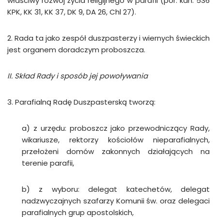
właściwy rozwój życia religijnego w parafii (por. kan. 536
KPK, KK 31, KK 37, DK 9, DA 26, Chl 27).
2. Rada ta jako zespół duszpasterzy i wiernych świeckich
jest organem doradczym proboszcza.
II. Skład Rady i sposób jej powoływania
3. Parafialną Radę Duszpasterską tworzą:
a) z urzędu: proboszcz jako przewodniczący Rady,
wikariusze, rektorzy kościołów nieparafialnych,
przełożeni domów zakonnych działających na
terenie para­fii,
b) z wyboru: delegat katechetów, delegat
nadzwyczajnych szafarzy Komunii św. oraz delegaci
parafialnych grup apostolskich,